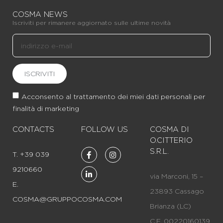
COSMA NEWS
Iscriviti per rimanere aggiornato sulle ultime novità
ISCRIVITI
Acconsento al trattamento dei miei dati personali per
finalità di marketing
CONTACTS
FOLLOW US
COSMA DI
O.CITTERIO
S.R.L.
T. +39 039
9210660
via Marconi, 15 –
E.
23893 Cassago
COSMA@GRUPPOCOSMA.COM
Brianza (LC)
C.F. 00220160139