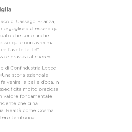
iglia
ndaco di Cassago Brianza,
 orgogliosa di essere qui
e dato che sono anche
esso qui e non avrei mai
ce l’avete fatta!”.
a e bravura al cuore».
te di Confindustria Lecco
«Una storia aziendale
fa venire la pelle d’oca, in
pecificità molto preziosa
 un valore fondamentale
iciente che ci ha
mia. Realtà come Cosma
tero territorio».