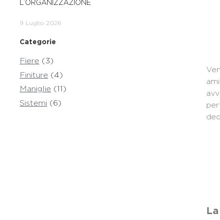
L’ORGANIZZAZIONE
9 Luglio 2026
Categorie
Fiere
(3)
Ven
Finiture
(4)
ami
Maniglie
(11)
avv
Sistemi
(6)
per
ded
La 