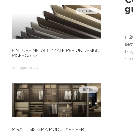
C
g
FINITURE
Il
2
set
FINITURE METALLIZZATE PER UN DESIGN
tra
RICERCATO
rico
21 Luglio 2026
SISTEMI
MIRA: IL SISTEMA MODULARE PER