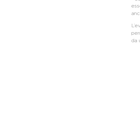
ess
anc
L’e
per
da 