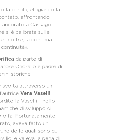
o la parola, elogiando la
contato, affrontando
en ancorato a Cassago.
 si è calibrata sulle
e. Inoltre, la continua
continuità».
da parte di
rifica
ndatore Onorato e padre di
gini storiche.
è svolta attraverso un
 l’autrice
.
Vera Vaselli
dito la Vaselli – nello
amiche di sviluppo di
colo fa. Fortunatamente
norato, aveva fatto un
cune delle quali sono qui
rsilio, e valeva la pena di