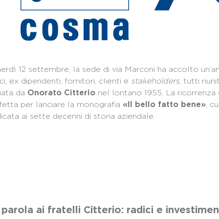
erdì 12 settembre, la sede di via Marconi ha accolto un’ampi
ci, ex dipendenti, fornitori, clienti e
stakeholders
, tutti riu
iata da
nel lontano 1955. La ricorrenza 
Onorato Citterio
fetta per lanciare la monografia
, c
«Il bello fatto bene»
icata ai sette decenni di storia aziendale.
parola ai fratelli Citterio: radici e investimen