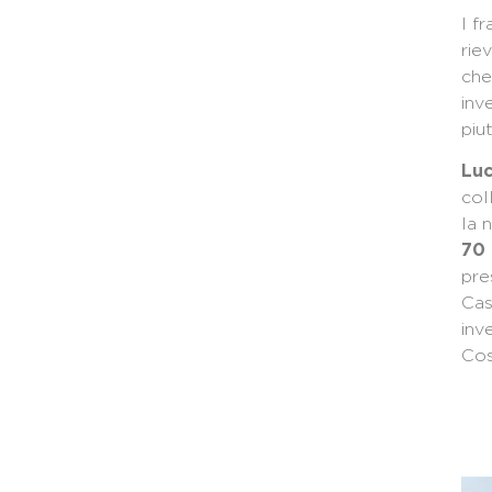
I fr
rie
che
inv
piu
Luc
col
la 
70 
pre
Cas
inv
Co