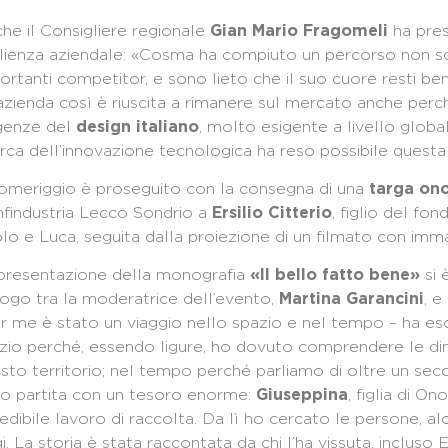
he il Consigliere regionale
ha pres
Gian Mario Fragomeli
ilienza aziendale: «Cosma ha compiuto un percorso non s
ortanti competitor, e sono lieto che il suo cuore resti b
azienda così è riuscita a rimanere sul mercato anche perché
genze del
, molto esigente a livello global
design italiano
erca dell’innovazione tecnologica ha reso possibile questa 
pomeriggio è proseguito con la consegna di una
targa ono
findustria Lecco Sondrio a
, figlio del fo
Ersilio Citterio
lo e Luca, seguita dalla proiezione di un filmato con imma
presentazione della monografia
si 
«Il bello fatto bene»
logo tra la moderatrice dell’evento,
, e
Martina Garancini
r me è stato un viaggio nello spazio e nel tempo – ha esor
zio perché, essendo ligure, ho dovuto comprendere le din
sto territorio; nel tempo perché parliamo di oltre un se
o partita con un tesoro enorme:
, figlia di O
Giuseppina
redibile lavoro di raccolta. Da lì ho cercato le persone, al
i. La storia è stata raccontata da chi l’ha vissuta, incluso E