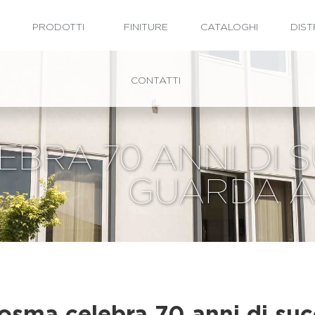
PRODOTTI
FINITURE
CATALOGHI
DIST
CONTATTI
BRA 70 ANNI DI S
GUARDA A