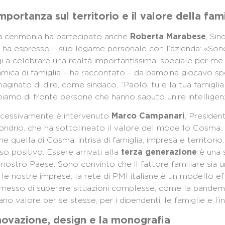
importanza sul territorio e il valore della fam
a cerimonia ha partecipato anche
, Si
Roberta Marabese
 ha espresso il suo legame personale con l’azienda: «Sono
i a celebrare una realtà importantissima, speciale per m
amica di famiglia – ha raccontato – da bambina giocavo sp
aginato di dire, come sindaco, “Paolo, tu e la tua famiglia 
iamo di fronte persone che hanno saputo unire intelligenz
cessivamente è intervenuto
, Presiden
Marco Campanari
ondrio, che ha sottolineato il valore del modello Cosma: 
e quella di Cosma, intrisa di famiglia, impresa e territorio, 
so positivo. Essere arrivati alla
è una s
terza generazione
 nostro Paese. Sono convinto che il fattore familiare sia
 le nostre imprese; la rete di PMI italiane è un modello eff
messo di superare situazioni complesse, come la pande
ano valore per se stesse, per i dipendenti, le famiglie e l’in
novazione, design e la monografia