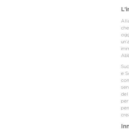
L’
All
che
ogg
un’
imm
Abb
Suc
e S
com
sen
del
per
per
cre
In