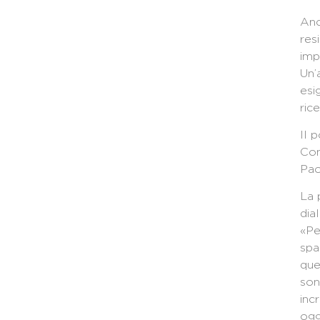
Anc
res
imp
Un’
esi
ric
Il 
Con
Pao
La 
dia
«Pe
spa
que
son
inc
ogg