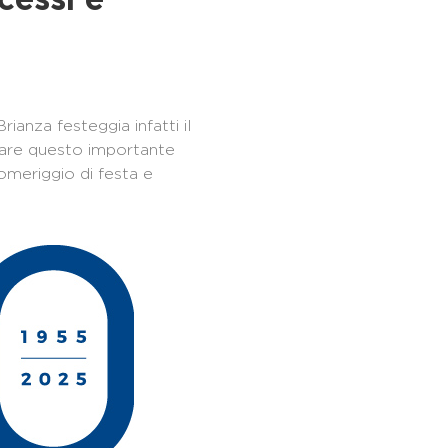
cessi e
rianza festeggia infatti il
rare questo importante
omeriggio di festa e