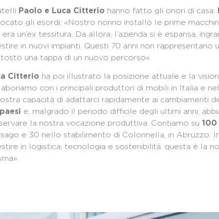
atelli
hanno fatto gli onori di casa.
Paolo e Luca Citterio
vocato gli esordi: «Nostro nonno installò le prime macchin
 era un’ex tessitura. Da allora, l’azienda si è espansa, ingr
estire in nuovi impianti. Questi 70 anni non rappresentano 
ttosto una tappa di un nuovo percorso».
ha poi illustrato la posizione attuale e la visio
a Citterio
laboriamo con i principali produttori di mobili in Italia e n
nostra capacità di adattarci rapidamente ai cambiamenti d
e, malgrado il periodo difficile degli ultimi anni, abb
paesi
servare la nostra vocazione produttiva. Contiamo su
100
sago e 30 nello stabilimento di Colonnella, in Abruzzo. 
estire in logistica, tecnologia e sostenibilità: questa è la no
sma».