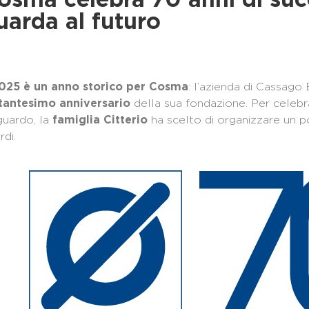
osma celebra 70 anni di suc
uarda al futuro
: l’azienda di Cassago B
025 è un anno storico per Cosma
della sua fondazione. Per celeb
tantesimo anniversario
guardo, la
ha scelto di organizzare un p
famiglia Citterio
rdi.