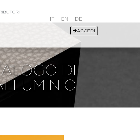
RIBUTORI
IT
EN
DE
ACCEDI
TALOGO DI
 ALLUMINIO