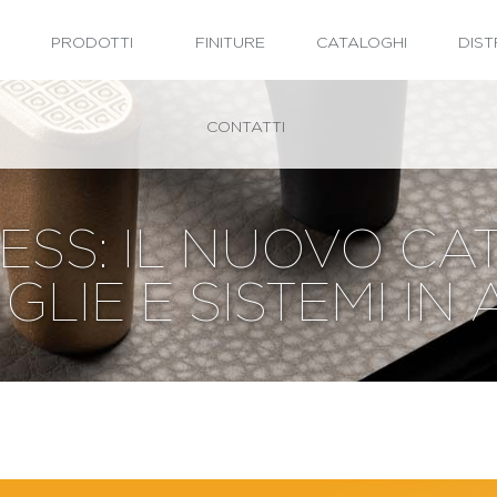
PRODOTTI
FINITURE
CATALOGHI
DIST
CONTATTI
SS: IL NUOVO CA
GLIE E SISTEMI IN