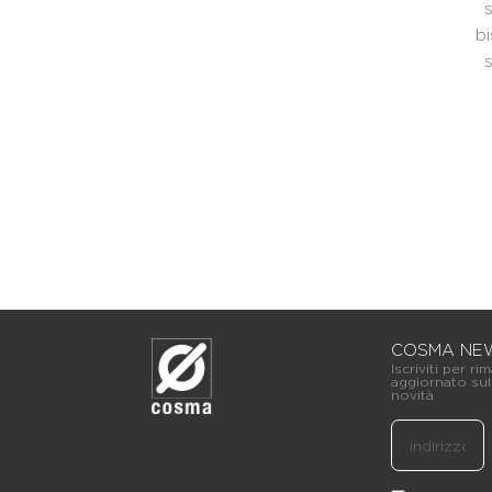
bi
COSMA NE
Iscriviti per ri
aggiornato sul
novità