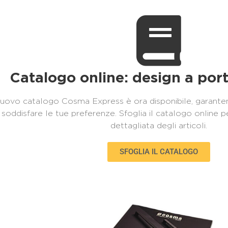
Catalogo online: design a port
 nuovo catalogo Cosma Express è ora disponibile, garanten
 soddisfare le tue preferenze. Sfoglia il catalogo online 
dettagliata degli articoli.
SFOGLIA IL CATALOGO