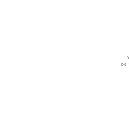
Il
per