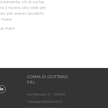
icuramente ciò di cui hai
ita il nostro sito web per
aceo per avere i prodotti
i mano.
ue mani!
COSMA DI O.CITTERIO
S.R.L.
via Marconi, 15 – 23893
Cassago Brianza (LC)