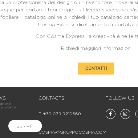
sia un professionista del design o un rivenditore, troverai s
sogno per portare i tuoi progetti al livello successivo. Vis
sfogliare il catalogo online o richiedi il tuo catalogo cart
Cosma Express direttamente a portata d
Con Cosma Express, la creatività è nelle t
Richiedi maggiori informazioni
CONTATTI
WS
CONTACTS
FOLLOW US
manere
le ultime
T. +39 039 9210660
E.
ISCRIVITI
COSMA@GRUPPOCOSMA.COM