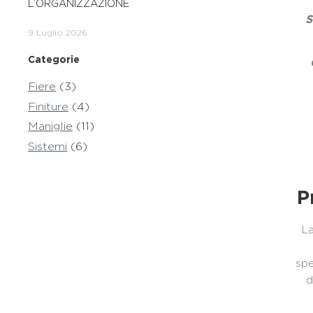
L’ORGANIZZAZIONE
S
9 Luglio 2026
Categorie
Fiere
(3)
Finiture
(4)
Maniglie
(11)
Sistemi
(6)
P
La
spe
d